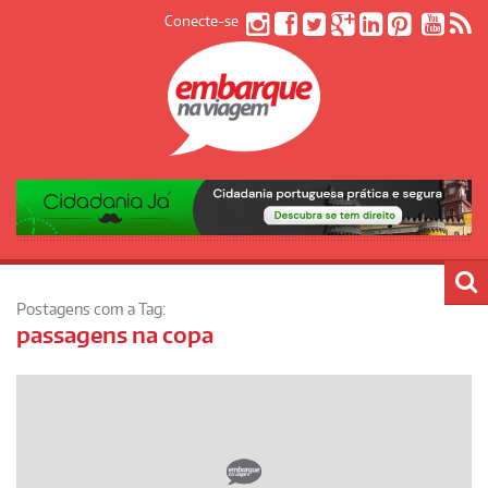
Conecte-se
Postagens com a Tag:
passagens na copa