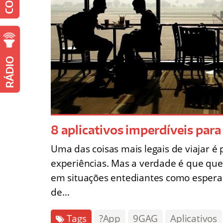
RÁDIO
8 aplicativos imperdíveis par
Uma das coisas mais legais de viajar é
experiências. Mas a verdade é que qu
em situações entediantes como esperar p
de…
Tags
?App
9GAG
Aplicativos