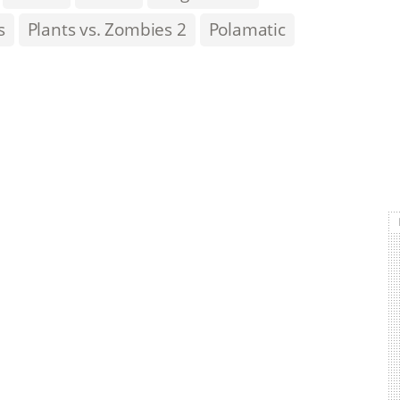
s
Plants vs. Zombies 2
Polamatic