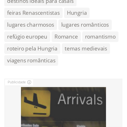
destinos ideais para casais
feiras Renascentistas
Hungria
lugares charmosos
lugares românticos
refúgio europeu
Romance
romantismo
roteiro pela Hungria
temas medievais
viagens românticas
Publicidade