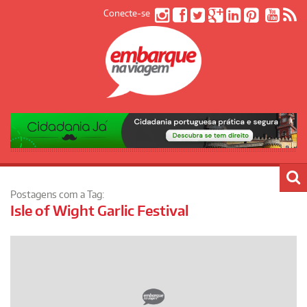
Conecte-se
Postagens com a Tag:
Isle of Wight Garlic Festival