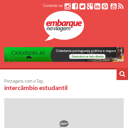
Conecte-se
Postagens com a Tag:
intercâmbio estudantil