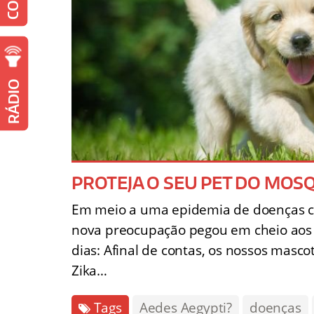
RÁDIO
PROTEJA O SEU PET DO MOS
Em meio a uma epidemia de doenças c
nova preocupação pegou em cheio aos 
dias: Afinal de contas, os nossos masc
Zika…
Tags
Aedes Aegypti?
doenças