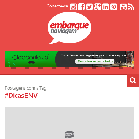
Conecte-se
Postagens com a Tag:
#DicasENV