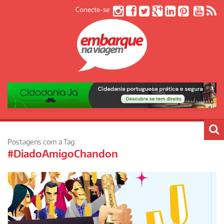
Conecte-se
Postagens com a Tag:
#DiadoAmigoChandon