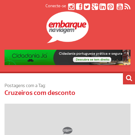
Conecte-se
Postagens com a Tag:
Cruzeiros com desconto