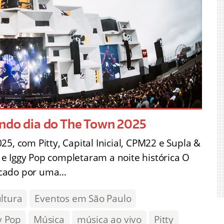
undo dia do The Town 2025
5, com Pitty, Capital Inicial, CPM22 e Supla &
e Iggy Pop completaram a noite histórica O
rcado por uma…
ltura
Eventos em São Paulo
y Pop
Música
música ao vivo
Pitty