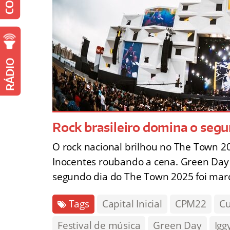
RÁDIO
Rock brasileiro domina o seg
O rock nacional brilhou no The Town 202
Inocentes roubando a cena. Green Day 
segundo dia do The Town 2025 foi ma
Tags
Capital Inicial
CPM22
Cu
Festival de música
Green Day
Igg