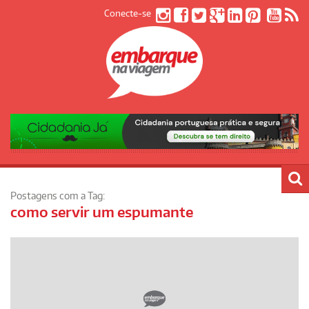
Conecte-se
Postagens com a Tag:
como servir um espumante