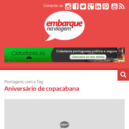
Conecte-se
Postagens com a Tag:
Aniversário de copacabana