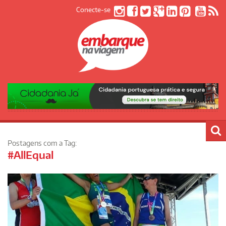
Conecte-se
Postagens com a Tag:
#AllEqual