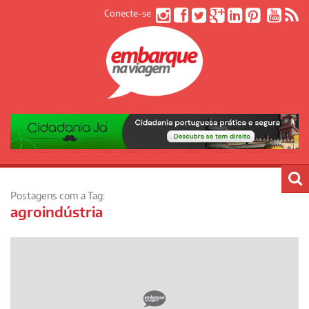
Conecte-se
Postagens com a Tag:
agroindústria