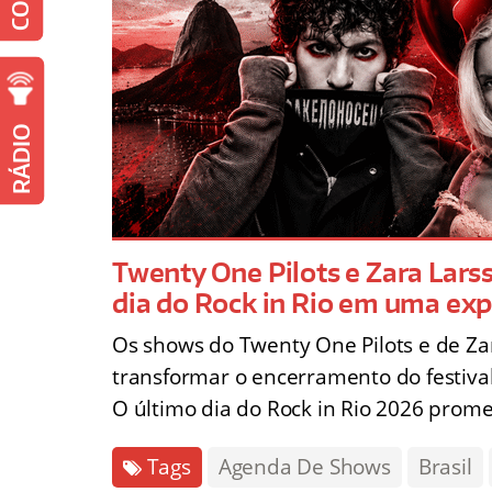
RÁDIO
Twenty One Pilots e Zara Lar
dia do Rock in Rio em uma exp
Os shows do Twenty One Pilots e de Za
transformar o encerramento do festiv
O último dia do Rock in Rio 2026 prom
Tags
Agenda De Shows
Brasil