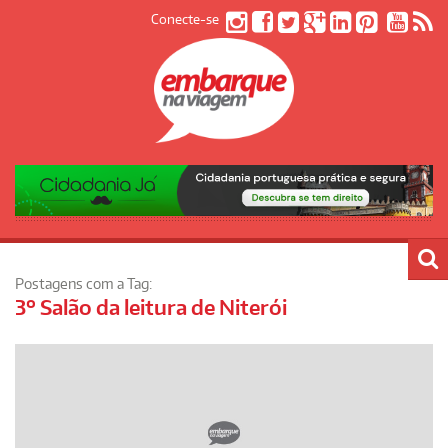
Conecte-se
Postagens com a Tag:
3º Salão da leitura de Niterói