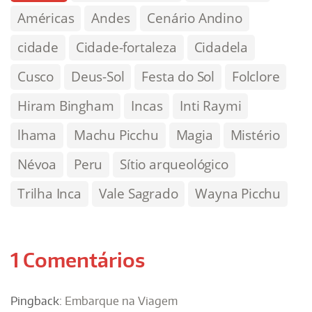
Américas
Andes
Cenário Andino
cidade
Cidade-fortaleza
Cidadela
Cusco
Deus-Sol
Festa do Sol
Folclore
Hiram Bingham
Incas
Inti Raymi
lhama
Machu Picchu
Magia
Mistério
Névoa
Peru
Sítio arqueológico
Trilha Inca
Vale Sagrado
Wayna Picchu
1 Comentários
Pingback:
Embarque na Viagem