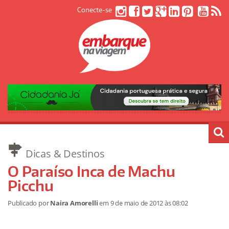
Conecte-se
Dicas & Destinos
O Paraíso Inca de Machu
Picchu
Publicado por
Naira Amorelli
em
9 de maio de 2012
às 08:02