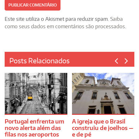
Este site utiliza o Akismet para reduzir spam.
Saiba
como seus dados em comentários são processados
.
Posts Relacionados
Portugal enfrenta um
A igreja que o Brasil
novo alerta além das
construiu de joelhos —
filas nos aeroportos
e de pé