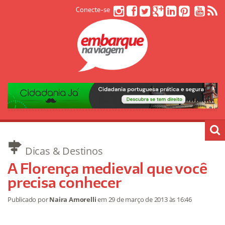
Conecte-se
Dicas & Destinos
A Florença medieval que você
precisa conhecer
Publicado por
Naira Amorelli
em
29 de março de 2013
às 16:46