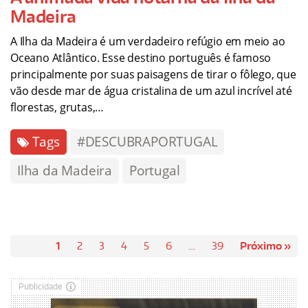
Madeira
A Ilha da Madeira é um verdadeiro refúgio em meio ao
Oceano Atlântico. Esse destino português é famoso
principalmente por suas paisagens de tirar o fôlego, que
vão desde mar de água cristalina de um azul incrível até
florestas, grutas,…
Tags
#DESCUBRAPORTUGAL
Ilha da Madeira
Portugal
1
2
3
4
5
6
…
39
Próximo »
Publicidade