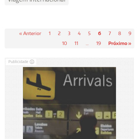
« Anterior
1
2
3
4
5
6
7
8
9
10
11
…
19
Próximo »
Publicidade